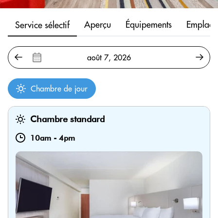
Aperçu
Équipements
Emplace
Service sélectif
Chambre de jour
Chambre standard
10am
-
4pm