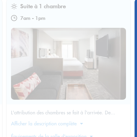
Suite à 1 chambre
7am
-
1pm
L'attribution des chambres se fait à l'arrivée. De...
Afficher la description complète
Équipements de la salle d'exposition