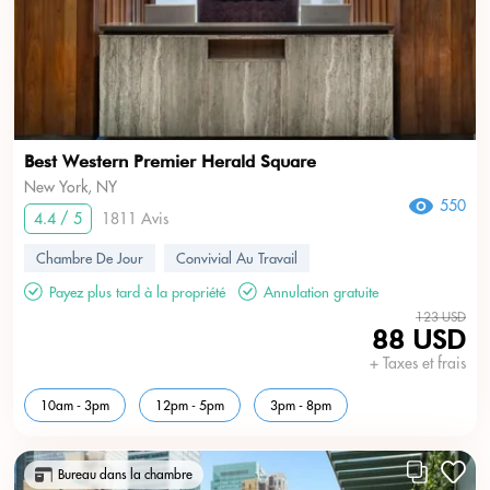
Best Western Premier Herald Square
New York, NY
550
4.4 / 5
1811 Avis
Chambre De Jour
Convivial Au Travail
Payez plus tard à la propriété
Annulation gratuite
123 USD
88 USD
+ Taxes et frais
10am - 3pm
12pm - 5pm
3pm - 8pm
Bureau dans la chambre