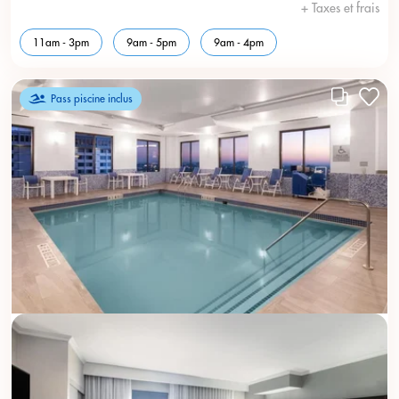
+ Taxes et frais
11am - 3pm
9am - 5pm
9am - 4pm
Pass piscine inclus