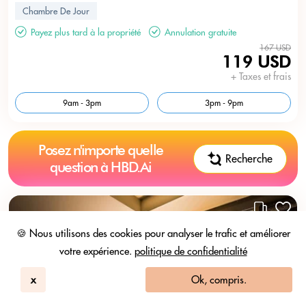
Chambre De Jour
Payez plus tard à la propriété
Annulation gratuite
167 USD
119 USD
+ Taxes et frais
9am - 3pm
3pm - 9pm
Posez n'importe quelle
Recherche
question à HBD.Ai
🍪 Nous utilisons des cookies pour analyser le trafic et améliorer
votre expérience.
politique de confidentialité
x
Ok, compris.