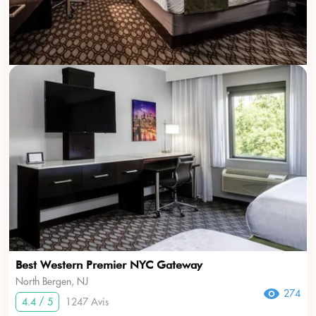
Best Western Premier NYC Gateway
North Bergen, NJ
274
4.4 / 5
1247 Avis