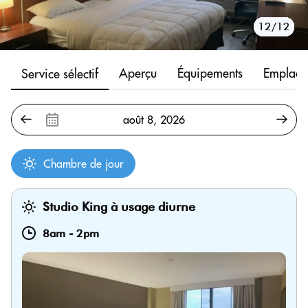
10/12
11/12
12/12
1/12
2/12
3/12
4/12
5/12
6/12
7/12
8/12
9/12
Aperçu
Équipements
Emplace
Service sélectif
Chambre de jour
Studio King à usage diurne
8am
-
2pm