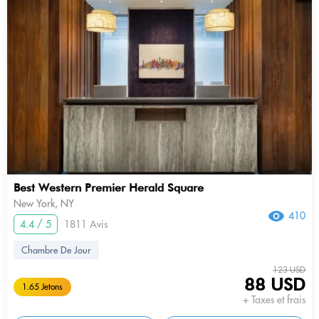
Best Western Premier Herald Square
New York, NY
410
4.4 / 5
1811 Avis
Chambre De Jour
123 USD
88 USD
1.65 Jetons
+ Taxes et frais