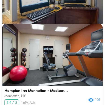
Hampton Inn Manhattan - Madison...
Manhattan, NY
101
3.9 / 5
1694 Avis