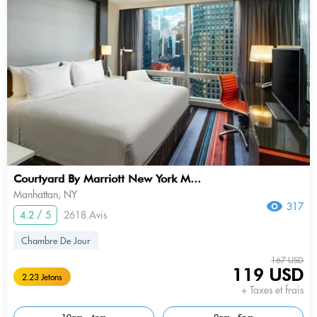
Courtyard By Marriott New York M...
Manhattan, NY
317
4.2 / 5
2618 Avis
Chambre De Jour
167 USD
119 USD
2.23 Jetons
+ Taxes et frais