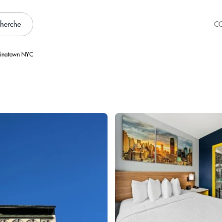
cherche
C
hinatown NYC