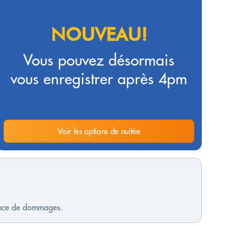
NOUVEAU!
Vous pouvez désormais
vous enregistrer après 4pm
Voir les options de nuitée
sence de dommages.