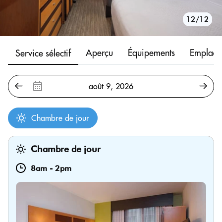
10/12
11/12
12/12
1/12
2/12
3/12
4/12
5/12
6/12
7/12
8/12
9/12
Aperçu
Équipements
Emplace
Service sélectif
Chambre de jour
Chambre de jour
8am
-
2pm