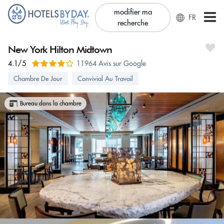
modifier ma
FR
recherche
New York Hilton Midtown
4.1/5
11964 Avis sur Google
Chambre De Jour
Convivial Au Travail
Bureau dans la chambre