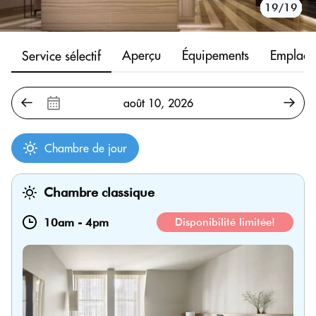
10/19
11/19
12/19
13/19
14/19
15/19
16/19
17/19
18/19
19/19
1/19
2/19
3/19
4/19
5/19
6/19
7/19
8/19
9/19
Aperçu
Équipements
Emplace
Service sélectif
Chambre de jour
Chambre classique
10am
-
4pm
Disponibilité limitée!