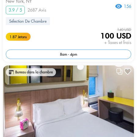
New York, NY
156
3.9 / 5
2687 Avis
Sélection De Chambre
140 USD
100 USD
1.87 Jetons
+ Taxes et frais
8am - 4pm
Bureau dans la chambre