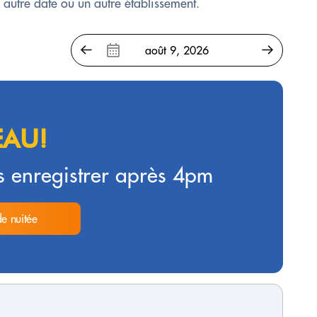
e autre date ou un autre établissement.
AU!
 enregistrer après 4pm
de nuitée