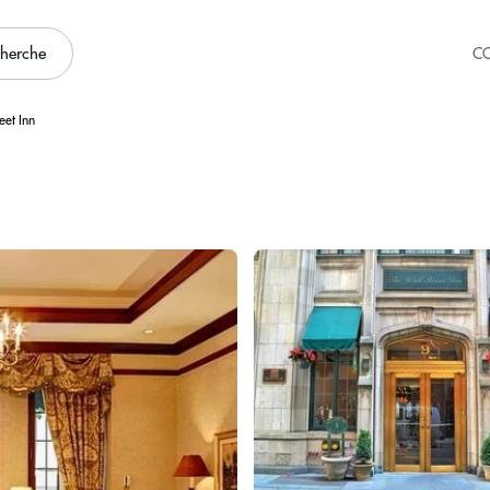
cherche
C
eet Inn