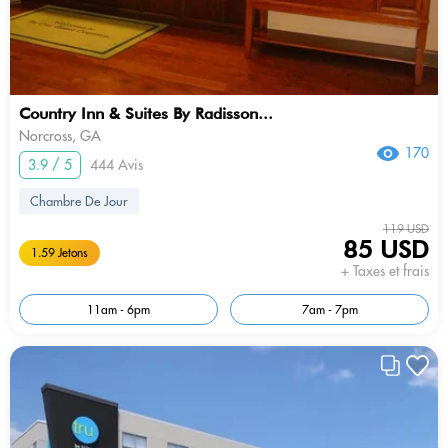
Country Inn & Suites By Radisson...
Norcross, GA
170
3.9 / 5
444 Avis
Chambre De Jour
119 USD
85 USD
1.59 Jetons
+ Taxes et frais
11am - 6pm
7am - 7pm