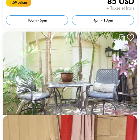
85 USD
1.59 Jetons
+ Taxes et frais
10am - 6pm
4pm - 10pm