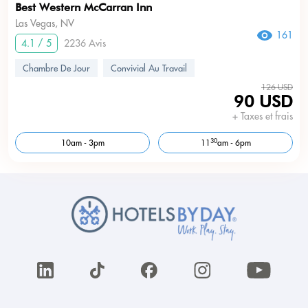
Best Western McCarran Inn
Las Vegas, NV
161
4.1 / 5
2236 Avis
Chambre De Jour
Convivial Au Travail
126 USD
90 USD
+ Taxes et frais
30
10am - 3pm
11
am - 6pm