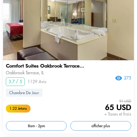
Comfort Suites Oakbrook Terrace...
Oakbrook Terrace, IL
275
3.7 / 5
1129 Avis
Chambre De Jour
91 USD
65 USD
1.22 Jetons
+ Taxes et frais
8am - 2pm
afficher plus