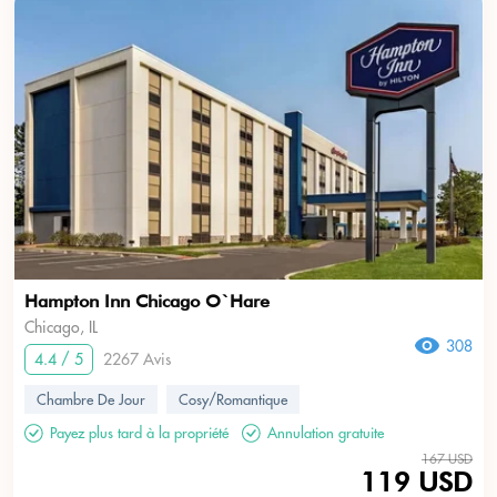
Hampton Inn Chicago O`Hare
Chicago, IL
308
4.4 / 5
2267 Avis
Chambre De Jour
Cosy/Romantique
Payez plus tard à la propriété
Annulation gratuite
167 USD
119 USD