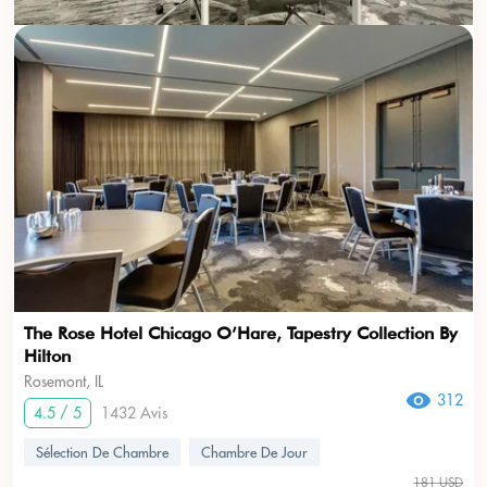
The Rose Hotel Chicago O’Hare, Tapestry Collection By
Hilton
Rosemont, IL
312
4.5 / 5
1432 Avis
Sélection De Chambre
Chambre De Jour
181 USD