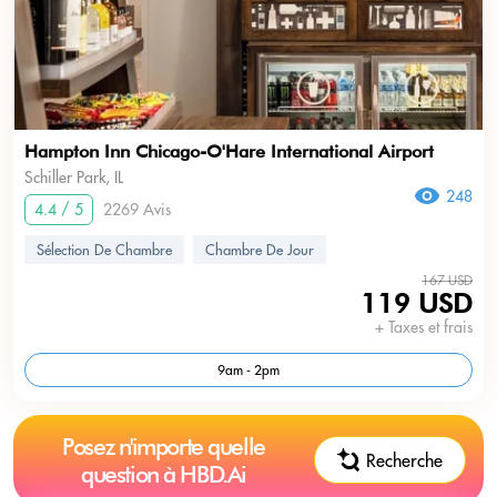
Hampton Inn Chicago-O'Hare International Airport
Schiller Park, IL
248
4.4 / 5
2269 Avis
Sélection De Chambre
Chambre De Jour
167 USD
119 USD
+ Taxes et frais
9am - 2pm
Posez n'importe quelle
Recherche
question à HBD.Ai