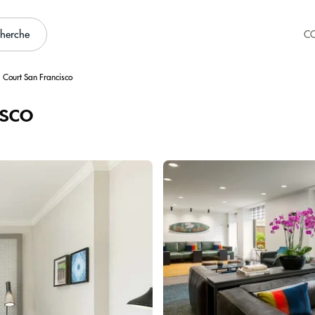
cherche
C
d Court San Francisco
sco