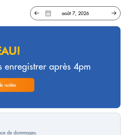
AU!
 enregistrer après 4pm
de nuitée
sence de dommages.