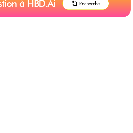
stion à HBD.Ai
Recherche