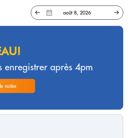
AU!
 enregistrer après 4pm
de nuitée