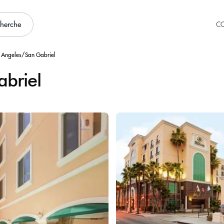
cherche
C
s Angeles/San Gabriel
abriel