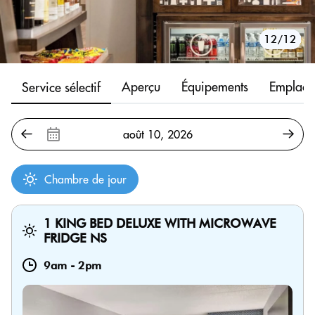
10/12
11/12
12/12
1/12
2/12
3/12
4/12
5/12
6/12
7/12
8/12
9/12
Aperçu
Équipements
Emplace
Service sélectif
Chambre de jour
1 KING BED DELUXE WITH MICROWAVE
FRIDGE NS
9am
-
2pm