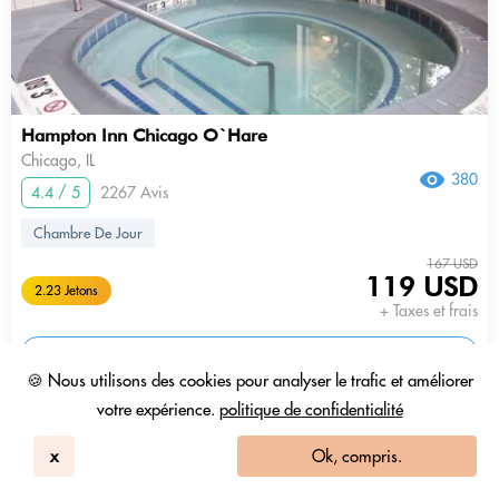
Hampton Inn Chicago O`Hare
Chicago, IL
380
4.4 / 5
2267 Avis
Chambre De Jour
167 USD
119 USD
2.23 Jetons
+ Taxes et frais
9am - 2pm
🍪 Nous utilisons des cookies pour analyser le trafic et améliorer
votre expérience.
politique de confidentialité
x
Ok, compris.