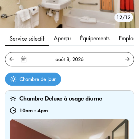
10/12
11/12
12/12
1/12
2/12
3/12
4/12
5/12
6/12
7/12
8/12
9/12
Aperçu
Équipements
Emplace
Service sélectif
Chambre de jour
Chambre Deluxe à usage diurne
10am
-
4pm