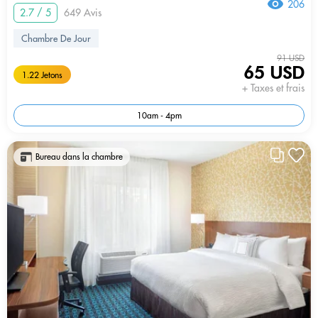
206
2.7 / 5
649 Avis
Chambre De Jour
91 USD
65 USD
1.22 Jetons
+ Taxes et frais
10am - 4pm
Bureau dans la chambre