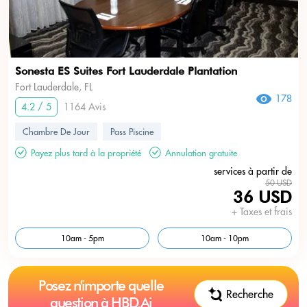
Sonesta ES Suites Fort Lauderdale Plantation
Fort Lauderdale, FL
178
4.2 / 5
1164 Avis
Chambre De Jour
Pass Piscine
Payez plus tard à la propriété
Annulation gratuite
services à partir de
50 USD
36 USD
+ Taxes et frais
10am - 5pm
10am - 10pm
Posez n'importe quelle
Recherche
question à HBD.Ai