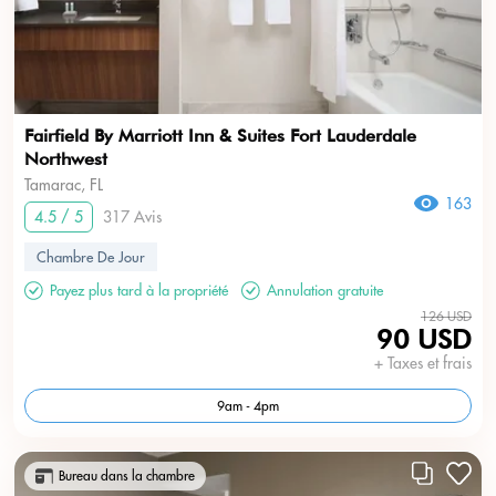
Fairfield By Marriott Inn & Suites Fort Lauderdale
Northwest
Tamarac, FL
163
4.5 / 5
317 Avis
Chambre De Jour
Payez plus tard à la propriété
Annulation gratuite
126 USD
90 USD
+ Taxes et frais
9am - 4pm
Bureau dans la chambre