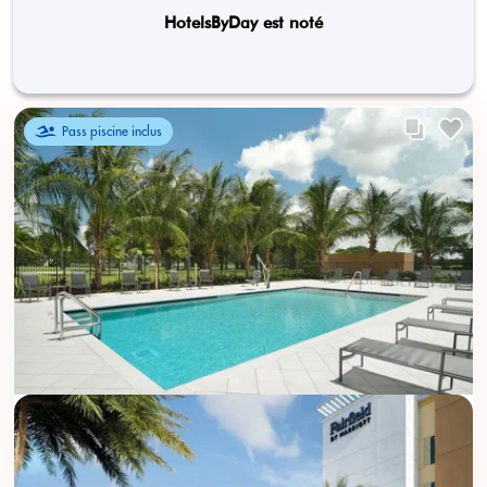
HotelsByDay est noté
Pass piscine inclus