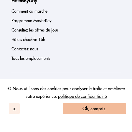
HotelsByDay
Comment ça marche
Programme MasterKey
Consultez les offres du jour
Hôtels check-in 16h
Contactez-nous
Tous les emplacements
À propos de nous
🍪 Nous utilisons des cookies pour analyser le trafic et améliorer
votre expérience.
politique de confidentialité
Presse
Page investisseur
x
Ok, compris.
Avis
FAQs