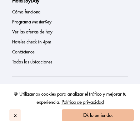
HotelsByDay
Cómo funciona
Programa MasterKey
Ver las ofertas de hoy
Hoteles check-in 4pm
Contáctenos
Todas las ubicaciones
Sobre nosotros
🍪 Utilizamos cookies para analizar el tráfico y mejorar tu
experiencia.
Política de privacidad
Prensa
Página de inversores
x
Ok lo entiendo.
Reseñas
FAQs