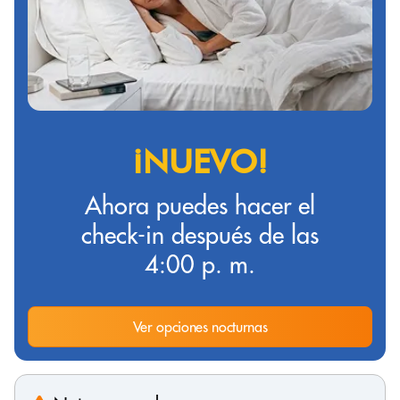
¡NUEVO!
Ahora puedes hacer el
check-in después de las
4:00 p. m.
Ver opciones nocturnas