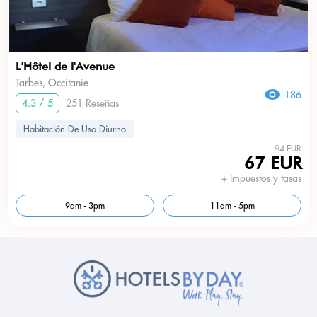
L'Hôtel de l'Avenue
Tarbes, Occitanie
186
4.3 / 5
251 Reseñas
Habitación De Uso Diurno
94 EUR
67 EUR
+ Impuestos y tasas
9am - 3pm
11am - 5pm