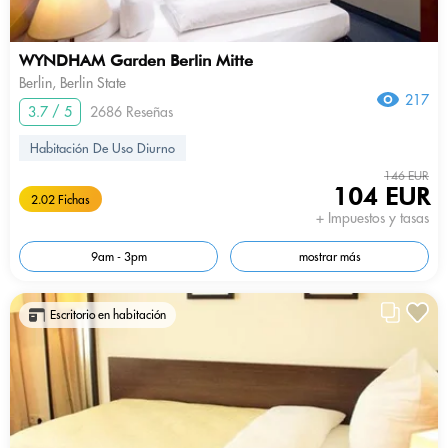
WYNDHAM Garden Berlin Mitte
Berlin, Berlin State
217
3.7 / 5
2686 Reseñas
Habitación De Uso Diurno
146 EUR
104 EUR
2.02 Fichas
+ Impuestos y tasas
9am - 3pm
mostrar más
Escritorio en habitación