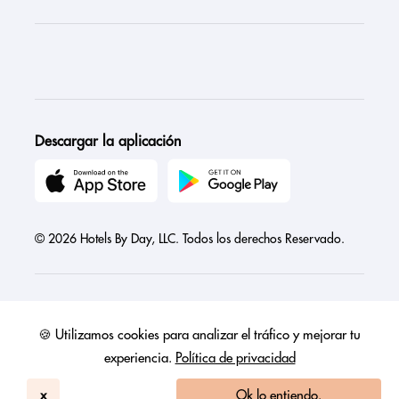
Descargar la aplicación
© 2026 Hotels By Day, LLC. Todos los derechos Reservado.
🍪 Utilizamos cookies para analizar el tráfico y mejorar tu
Austria
Canada
France
Germany
India
Ireland
Israel
experiencia.
Política de privacidad
Italy
Mexico
Netherlands
Philippines
Singapore
United Arab Emirates
United Kingdom
United States
x
Ok lo entiendo.