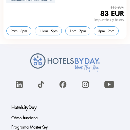
116 EUR
83 EUR
+ Impuestos y tasas
9am - 3pm
11am - 5pm
1pm - 7pm
3pm - 9pm
HotelsByDay
Cómo funciona
Programa MasterKey