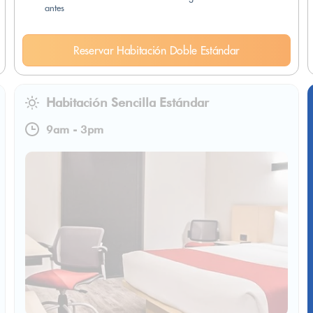
antes
Reservar Habitación Doble Estándar
Habitación Sencilla Estándar
9am
-
3pm