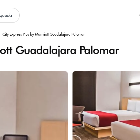
squeda
City Express Plus by Marrriott Guadalajara Palomar
riott Guadalajara Palomar