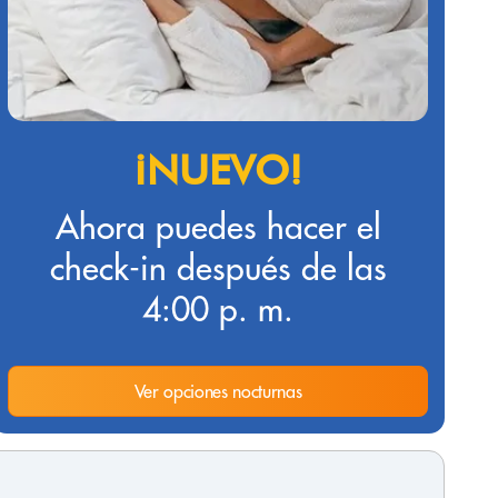
¡NUEVO!
Ahora puedes hacer el
check-in después de las
4:00 p. m.
Ver opciones nocturnas