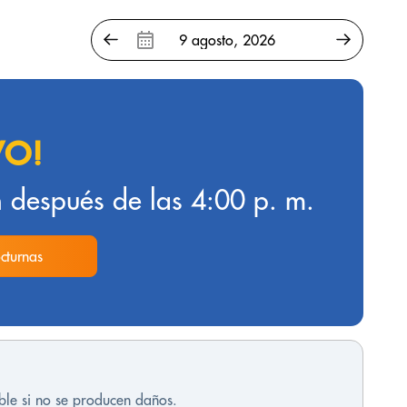
VO!
 después de las 4:00 p. m.
cturnas
ble si no se producen daños.