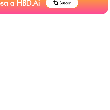
osa a HBD.Ai
Buscar