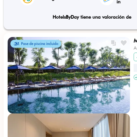
in
HotelsByDay tiene una valoración de
M
Pase de piscina incluido
A