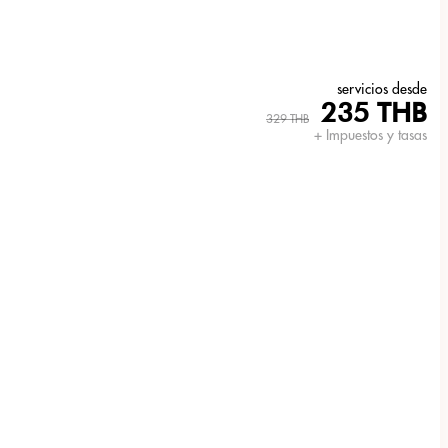
servicios desde
235 THB
329 THB
+ Impuestos y tasas