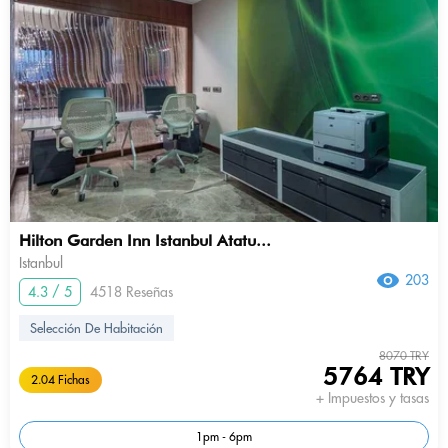
Hilton Garden Inn Istanbul Atatu...
Istanbul
203
4.3 / 5
4518 Reseñas
Selección De Habitación
8070 TRY
5764 TRY
2.04 Fichas
+ Impuestos y tasas
1pm - 6pm