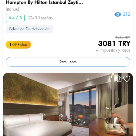
Hampton By Hilton Istanbul Zeyti...
Istanbul
212
4.4 / 5
3043 Reseñas
Selección De Habitación
4313 TRY
3081 TRY
1.09 Fichas
+ Impuestos y tasas
9am - 6pm