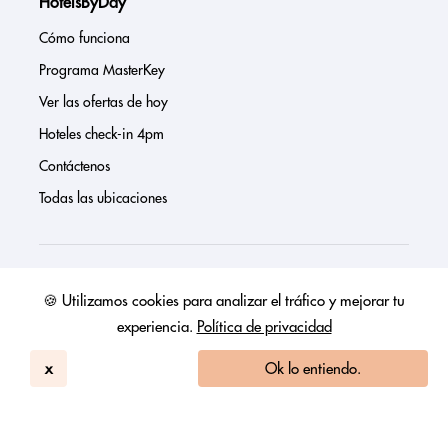
HotelsByDay
Cómo funciona
Programa MasterKey
Ver las ofertas de hoy
Hoteles check-in 4pm
Contáctenos
Todas las ubicaciones
Sobre nosotros
🍪 Utilizamos cookies para analizar el tráfico y mejorar tu
experiencia.
Política de privacidad
Prensa
Página de inversores
x
Ok lo entiendo.
Reseñas
FAQs