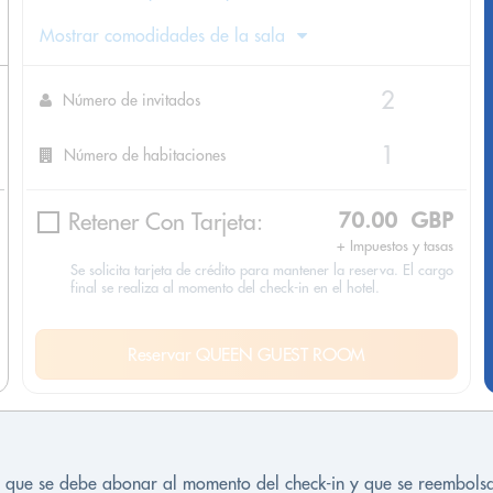
Mostrar comodidades de la sala
Número de invitados
Número de habitaciones
Retener Con Tarjeta:
70.00 GBP
+ Impuestos y tasas
Se solicita tarjeta de crédito para mantener la reserva. El cargo
final se realiza al momento del check-in en el hotel.
Reservar QUEEN GUEST ROOM
os que se debe abonar al momento del check-in y que se reembolsa