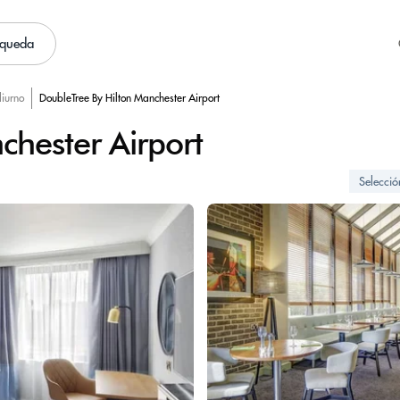
squeda
diurno
DoubleTree By Hilton Manchester Airport
chester Airport
Selecci