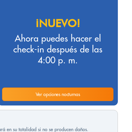
¡NUEVO!
Ahora puedes hacer el
check-in después de las
4:00 p. m.
Ver opciones nocturnas
rá en su totalidad si no se producen daños.