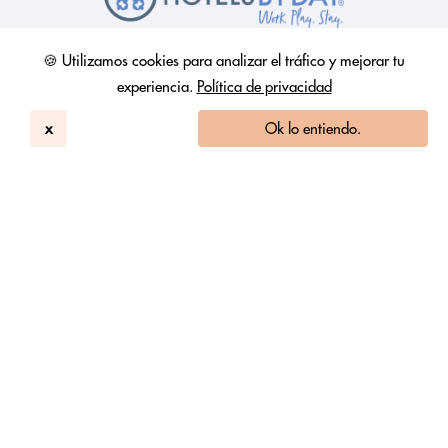
🍪 Utilizamos cookies para analizar el tráfico y mejorar tu
experiencia.
Política de privacidad
x
Ok lo entiendo.
HotelsByDay
Cómo funciona
Programa MasterKey
Ver las ofertas de hoy
Hoteles check-in 4pm
Contáctenos
Todas las ubicaciones
Sobre nosotros