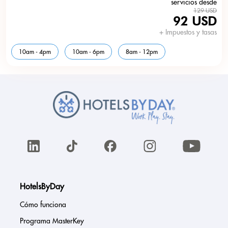
servicios desde
129 USD
92 USD
+ Impuestos y tasas
10am - 4pm
10am - 6pm
8am - 12pm
HotelsByDay
Cómo funciona
Programa MasterKey