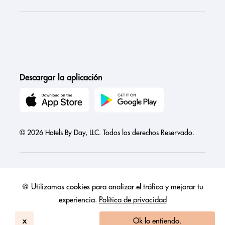
Descargar la aplicación
© 2026 Hotels By Day, LLC. Todos los derechos Reservado.
🍪 Utilizamos cookies para analizar el tráfico y mejorar tu
Austria
Canada
France
Germany
India
Ireland
Israel
experiencia.
Política de privacidad
Italy
Mexico
Netherlands
Philippines
Singapore
United Arab Emirates
United Kingdom
United States
x
Ok lo entiendo.