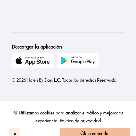
Descargar la aplicación
© 2026 Hotels By Day, LLC. Todos los derechos Reservado.
🍪 Utilizamos cookies para analizar el tráfico y mejorar tu
Austria
Canada
France
Germany
India
Ireland
Israel
experiencia.
Política de privacidad
Italy
Mexico
Netherlands
Philippines
Singapore
United Arab Emirates
United Kingdom
United States
x
Ok lo entiendo.