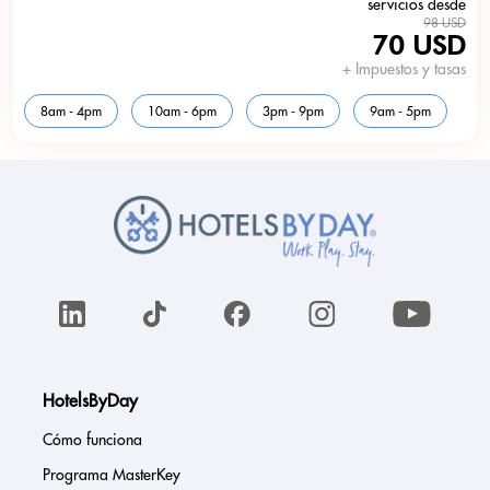
servicios desde
98 USD
70 USD
+ Impuestos y tasas
8am - 4pm
10am - 6pm
3pm - 9pm
9am - 5pm
HotelsByDay
Cómo funciona
Programa MasterKey