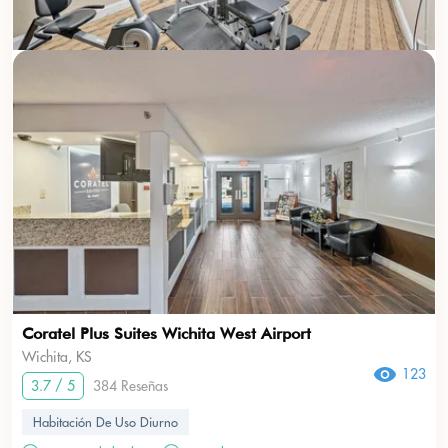
Coratel Plus Suites Wichita West Airport
Wichita, KS
123
3.7 / 5
384 Reseñas
Habitación De Uso Diurno