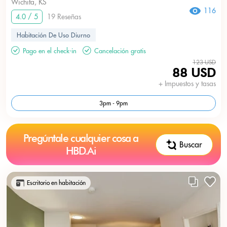
Wichita, KS
116
4.0 / 5
19 Reseñas
Habitación De Uso Diurno
Pago en el check-in
Cancelación gratis
123 USD
88 USD
+ Impuestos y tasas
3pm - 9pm
Pregúntale cualquier cosa a
Buscar
HBD.Ai
Escritorio en habitación