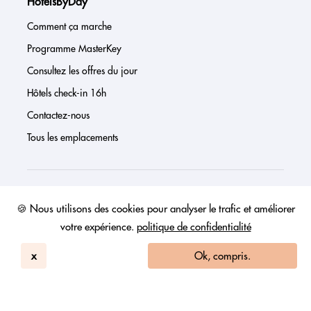
HotelsByDay
Comment ça marche
Programme MasterKey
Consultez les offres du jour
Hôtels check-in 16h
Contactez-nous
Tous les emplacements
À propos de nous
🍪 Nous utilisons des cookies pour analyser le trafic et améliorer
votre expérience.
politique de confidentialité
Presse
Page investisseur
x
Ok, compris.
Avis
FAQs