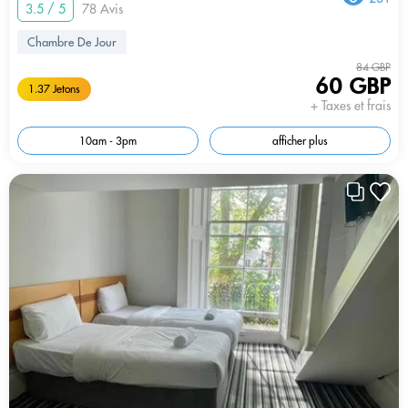
3.5 / 5
78 Avis
Chambre De Jour
84 GBP
60 GBP
1.37 Jetons
+ Taxes et frais
10am - 3pm
afficher plus