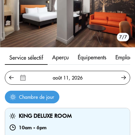
1/7
2/7
3/7
4/7
5/7
6/7
7/7
Aperçu
Équipements
Emplace
Service sélectif
Chambre de jour
KING DELUXE ROOM
10am
-
6pm