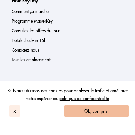
HotelsByDay
Comment ça marche
Programme MasterKey
Consultez les offres du jour
Hôtels check-in 16h
Contactez-nous
Tous les emplacements
À propos de nous
🍪 Nous utilisons des cookies pour analyser le trafic et améliorer
votre expérience.
politique de confidentialité
Presse
Page investisseur
x
Ok, compris.
Avis
FAQs