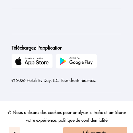
Téléchargez l'application
© 2026 Hotels By Day, LLC. Tous droits réservés.
🍪 Nous utilisons des cookies pour analyser le trafic et améliorer
Austria
Canada
France
Germany
India
Ireland
Israel
votre expérience.
politique de confidentialité
Italy
Mexico
Netherlands
Philippines
Singapore
United Arab Emirates
United Kingdom
United States
x
Ok, compris.