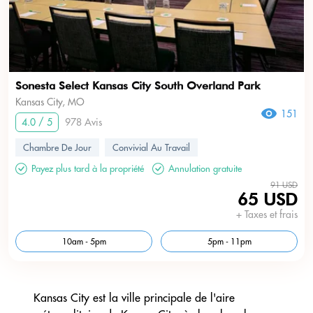
Sonesta Select Kansas City South Overland Park
Kansas City, MO
151
4.0 / 5
978 Avis
Chambre De Jour
Convivial Au Travail
Payez plus tard à la propriété
Annulation gratuite
91 USD
65 USD
+ Taxes et frais
10am - 5pm
5pm - 11pm
Kansas City est la ville principale de l'aire