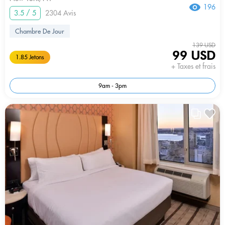
196
3.5 / 5
2304 Avis
Chambre De Jour
139 USD
99 USD
1.85 Jetons
+ Taxes et frais
9am - 3pm