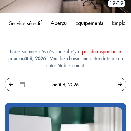
10/19
11/19
12/19
13/19
14/19
15/19
16/19
17/19
18/19
19/19
1/19
2/19
3/19
4/19
5/19
6/19
7/19
8/19
9/19
Aperçu
Équipements
Emplace
Service sélectif
Nous sommes désolés, mais il n'y a
pas de disponibilité
pour
août 8, 2026
. Veuillez choisir une autre date ou un
autre établissement.