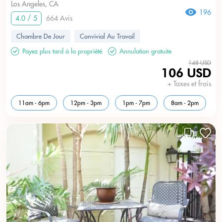
Los Angeles, CA
196
4.0 / 5
664 Avis
Chambre De Jour
Convivial Au Travail
Payez plus tard à la propriété
Annulation gratuite
148 USD
106 USD
+ Taxes et frais
11am - 6pm
12pm - 3pm
1pm - 7pm
8am - 2pm