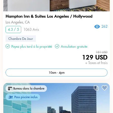
Hampton Inn & Suites Los Angeles / Hollywood
Los Angeles, CA
262
4.3 / 5
1063 Avis
Chambre De Jour
Payez plus tard à la propriété
Annulation gratuite
181 USD
129 USD
+ Taxes et frais
10am - 4pm
Bureau dans la chambre
Pass piscine inclus