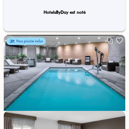
HotelsByDay est noté
Pass piscine inclus