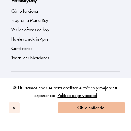
HotelsByDay
Cómo funciona
Programa MasterKey
Ver las ofertas de hoy
Hoteles check-in 4pm
Contáctenos
Todas las ubicaciones
Sobre nosotros
🍪 Utilizamos cookies para analizar el tráfico y mejorar tu
experiencia.
Política de privacidad
Prensa
Página de inversores
x
Ok lo entiendo.
Reseñas
FAQs