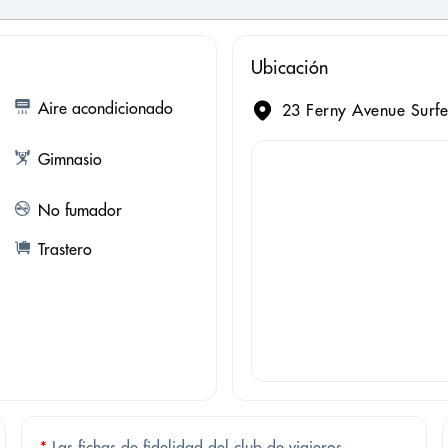
Ubicación
Aire acondicionado
23 Ferny Avenue Surfe
Gimnasio
No fumador
Trastero
*
Las fichas de fidelidad del club de viajeros