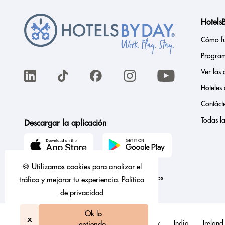
Hotels
Cómo f
Progra
Ver las 
Hoteles
Contáct
Todas l
Descargar la aplicación
🍪 Utilizamos cookies para analizar el
© 2026 Hotels By Day, LLC. Todos los derechos
tráfico y mejorar tu experiencia.
Política
Reservado.
de privacidad
Ok lo
x
Austria
Canada
France
Germany
India
Ireland
entiendo.