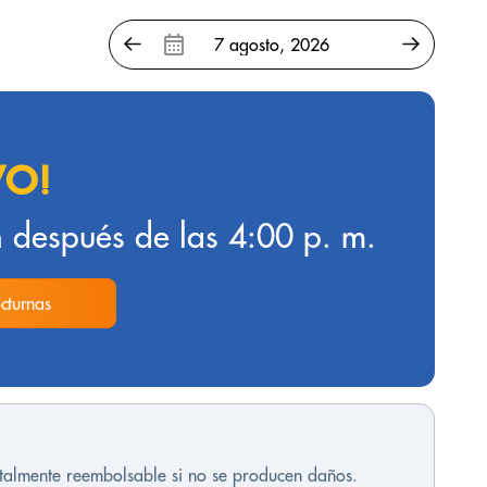
VO!
 después de las 4:00 p. m.
cturnas
otalmente reembolsable si no se producen daños.