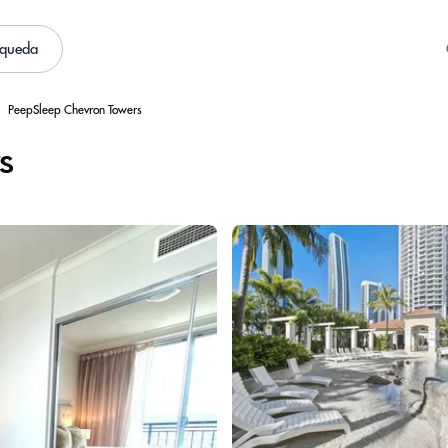
squeda
PeepSleep Chevron Towers
s