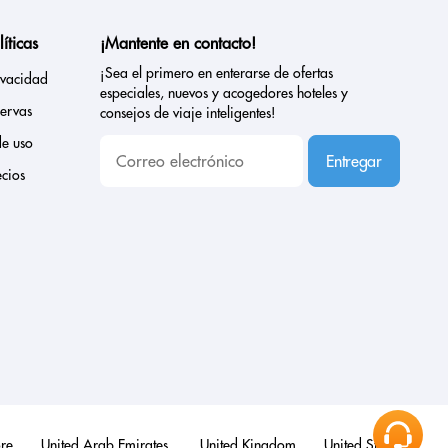
íticas
¡Mantente en contacto!
¡Sea el primero en enterarse de ofertas
rivacidad
especiales, nuevos y acogedores hoteles y
servas
consejos de viaje inteligentes!
de uso
Entregar
cios
re
United Arab Emirates
United Kingdom
United States