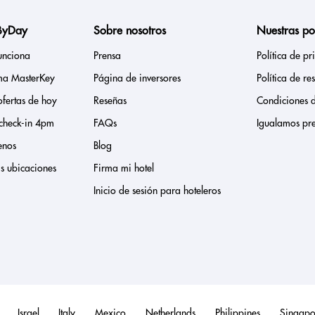
ByDay
Sobre nosotros
Nuestras pol
unciona
Prensa
Política de p
ma MasterKey
Página de inversores
Política de re
ofertas de hoy
Reseñas
Condiciones 
 check-in 4pm
FAQs
Igualamos pre
enos
Blog
as ubicaciones
Firma mi hotel
Inicio de sesión para hoteleros
Israel
Italy
Mexico
Netherlands
Philippines
Singapo