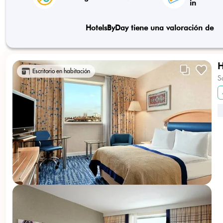
in
HotelsByDay tiene una valoración de
H
Escritorio en habitación
S