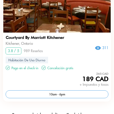
Courtyard By Marriott Kitchener
Kitchener, Ontario
311
3.8 / 5
989 Reseñas
Habitación De Uso Diurno
Pago en el check-in
Cancelación gratis
265 CAD
189 CAD
+ Impuestos y tasas
10am - 6pm